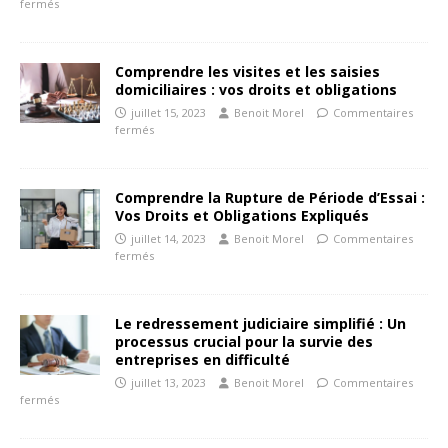
fermés
Comprendre les visites et les saisies
domiciliaires : vos droits et obligations
juillet 15, 2023
Benoit Morel
Commentaires
fermés
Comprendre la Rupture de Période d’Essai :
Vos Droits et Obligations Expliqués
juillet 14, 2023
Benoit Morel
Commentaires
fermés
Le redressement judiciaire simplifié : Un
processus crucial pour la survie des
entreprises en difficulté
juillet 13, 2023
Benoit Morel
Commentaires
fermés