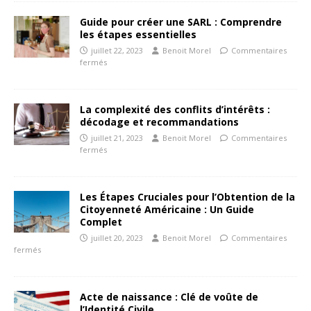
Guide pour créer une SARL : Comprendre
les étapes essentielles
juillet 22, 2023
Benoit Morel
Commentaires
fermés
La complexité des conflits d’intérêts :
décodage et recommandations
juillet 21, 2023
Benoit Morel
Commentaires
fermés
Les Étapes Cruciales pour l’Obtention de la
Citoyenneté Américaine : Un Guide
Complet
juillet 20, 2023
Benoit Morel
Commentaires
fermés
Acte de naissance : Clé de voûte de
l’Identité Civile