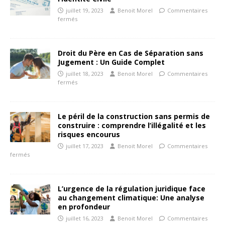
juillet 19, 2023
Benoit Morel
Commentaires
fermés
Droit du Père en Cas de Séparation sans
Jugement : Un Guide Complet
juillet 18, 2023
Benoit Morel
Commentaires
fermés
Le péril de la construction sans permis de
construire : comprendre l’illégalité et les
risques encourus
juillet 17, 2023
Benoit Morel
Commentaires
fermés
L’urgence de la régulation juridique face
au changement climatique: Une analyse
en profondeur
juillet 16, 2023
Benoit Morel
Commentaires