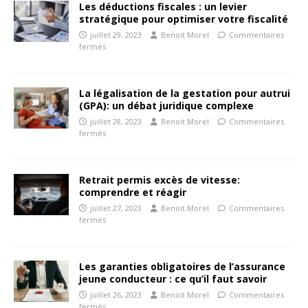
Les déductions fiscales : un levier
stratégique pour optimiser votre fiscalité
juillet 29, 2023
Benoit Morel
Commentaires
fermés
La légalisation de la gestation pour autrui
(GPA): un débat juridique complexe
juillet 28, 2023
Benoit Morel
Commentaires
fermés
Retrait permis excès de vitesse:
comprendre et réagir
juillet 27, 2023
Benoit Morel
Commentaires
fermés
Les garanties obligatoires de l’assurance
jeune conducteur : ce qu’il faut savoir
juillet 26, 2023
Benoit Morel
Commentaires
fermés