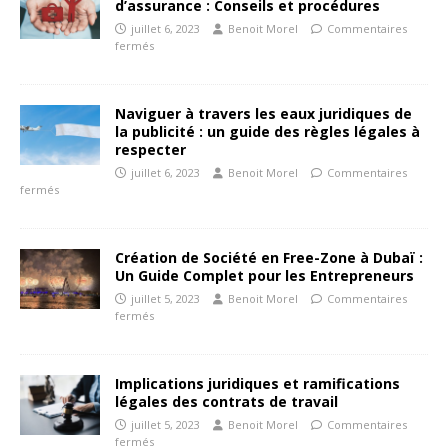
d’assurance : Conseils et procédures
juillet 6, 2023
Benoit Morel
Commentaires
fermés
Naviguer à travers les eaux juridiques de
la publicité : un guide des règles légales à
respecter
juillet 6, 2023
Benoit Morel
Commentaires
fermés
Création de Société en Free-Zone à Dubaï :
Un Guide Complet pour les Entrepreneurs
juillet 5, 2023
Benoit Morel
Commentaires
fermés
Implications juridiques et ramifications
légales des contrats de travail
juillet 5, 2023
Benoit Morel
Commentaires
fermés