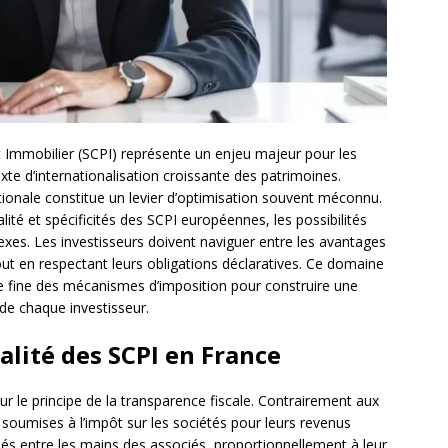
nt Immobilier (SCPI) représente un enjeu majeur pour les
xte d’internationalisation croissante des patrimoines.
nationale constitue un levier d’optimisation souvent méconnu.
alité et spécificités des SCPI européennes, les possibilités
es. Les investisseurs doivent naviguer entre les avantages
out en respectant leurs obligations déclaratives. Ce domaine
e fine des mécanismes d’imposition pour construire une
 de chaque investisseur.
alité des SCPI en France
r le principe de la transparence fiscale. Contrairement aux
soumises à l’impôt sur les sociétés pour leurs revenus
és entre les mains des associés, proportionnellement à leur