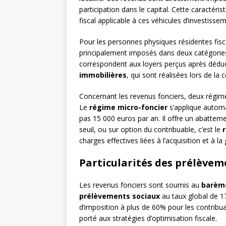
participation dans le capital. Cette caractér
fiscal applicable à ces véhicules d’investisse
Pour les personnes physiques résidentes fisc
principalement imposés dans deux catégories 
correspondent aux loyers perçus après déduc
immobilières
, qui sont réalisées lors de la
Concernant les revenus fonciers, deux régime
Le
régime micro-foncier
s’applique automa
pas 15 000 euros par an. Il offre un abatteme
seuil, ou sur option du contribuable, c’est le
charges effectives liées à l’acquisition et à l
Particularités des prélèvem
Les revenus fonciers sont soumis au
barème
prélèvements sociaux
au taux global de 1
d’imposition à plus de 60% pour les contribuabl
porté aux stratégies d’optimisation fiscale.