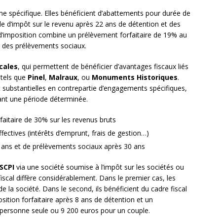
me spécifique. Elles bénéficient d’abattements pour durée de
e d’impôt sur le revenu après 22 ans de détention et des
d’imposition combine un prélèvement forfaitaire de 19% au
re des prélèvements sociaux.
scales
, qui permettent de bénéficier d’avantages fiscaux liés
 tels que
Pinel
,
Malraux
, ou
Monuments Historiques
.
t substantielles en contrepartie d’engagements spécifiques,
ant une période déterminée.
aitaire de 30% sur les revenus bruts
ectives (intérêts d’emprunt, frais de gestion…)
2 ans et de prélèvements sociaux après 30 ans
SCPI
via une société soumise à l’impôt sur les sociétés ou
fiscal diffère considérablement. Dans le premier cas, les
 la société. Dans le second, ils bénéficient du cadre fiscal
ition forfaitaire après 8 ans de détention et un
personne seule ou 9 200 euros pour un couple.