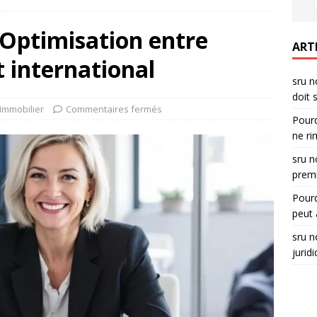
: Optimisation entre
ART
t international
sru n
doit 
 Immobilier
Commentaires fermés
Pourq
ne ri
sru n
premi
Pourq
peut 
sru n
jurid