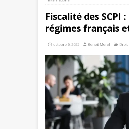
international
Fiscalité des SCPI 
régimes français e
octobre 6, 2025
Benoit Morel
Droit