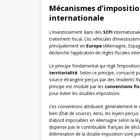
Mécanismes d’impositio
internationale
L’investissement dans des
SCPI
international
traitement fiscal. Ces véhicules d’investisse
principalement en
Europe
(Allemagne, Espagn
déclenche l’application de règles fiscales int
Le principe fondamental qui régit l’impositio
territorialité
. Selon ce principe, consacré pa
source étrangère perçus par des résidents fi
principe est modulé par les
conventions fis
pour éviter les doubles impositions.
Ces conventions attribuent généralement le dr
bien (État de source). Ainsi, les loyers perçu
d’abord imposables en Allemagne selon la légi
dispense pas le contribuable français de dé
d’élimination de la double imposition sont pr