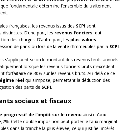
istique fondamentale détermine l’ensemble du traitement
ment.
ales françaises, les revenus issus des
SCPI
sont
distinctes. D’une part, les
revenus fonciers
, qui
tion des charges. D’autre part, les
plus-values
 cession de parts ou lors de la vente d’immeubles par la
SCPI
.
s s’appliquent selon le montant des revenus bruts annuels.
tiquement lorsque les revenus fonciers bruts n’excèdent
nt forfaitaire de 30% sur les revenus bruts. Au-delà de ce
régime réel
qui s’impose, permettant la déduction des
a gestion des parts de
SCPI
.
ents sociaux et fiscaux
 progressif de l’impôt sur le revenu
ainsi qu’aux
7,2%. Cette double imposition peut porter le taux marginal
es dans la tranche la plus élevée, ce qui justifie l’intérêt