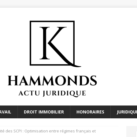
AVAIL
DROIT IMMOBILIER
HONORAIRES
JURIDIQU
lité des SCPI : Optimisation entre régimes français et