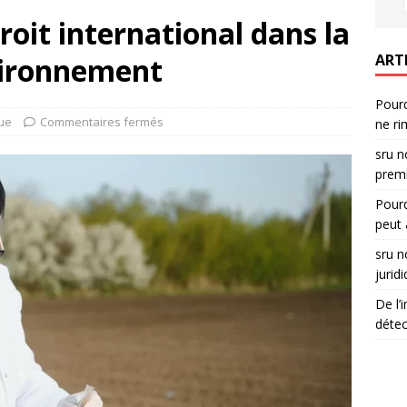
droit international dans la
ART
nvironnement
Pourq
que
Commentaires fermés
ne ri
sru n
premi
Pourq
peut 
sru n
jurid
De l’
détec