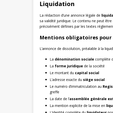
Liquidation
La rédaction d’une annonce légale de
liquid
sa validité juridique. Le contenu ne peut êtr
précisément définies par les textes réglement
Mentions obligatoires pour
L’annonce de dissolution, préalable à la liqui
La
dénomination sociale
complète de
La
forme juridique
de la société
Le montant du
capital social
L’adresse exacte du
siège social
Le numéro d’immatriculation au
Regis
greffe
La date de l’
assemblée générale ext
La mention explicite de la mise en
liq
L’identité complète du
liquidateur
no