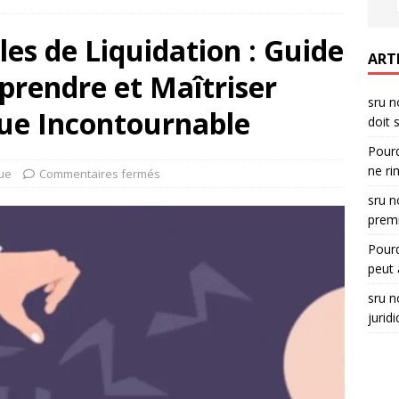
es de Liquidation : Guide
ART
rendre et Maîtriser
sru n
que Incontournable
doit 
Pourq
ne ri
que
Commentaires fermés
sru n
premi
Pourq
peut 
sru n
jurid