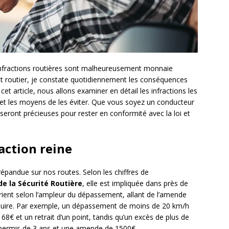
s infractions routières sont malheureusement monnaie
oit routier, je constate quotidiennement les conséquences
et article, nous allons examiner en détail les infractions les
s et les moyens de les éviter. Que vous soyez un conducteur
eront précieuses pour rester en conformité avec la loi et
raction reine
s répandue sur nos routes. Selon les chiffres de
de la Sécurité Routière
, elle est impliquée dans près de
rient selon l’ampleur du dépassement, allant de l’amende
nduire. Par exemple, un dépassement de moins de 20 km/h
€ et un retrait d’un point, tandis qu’un excès de plus de
permis de 3 ans et une amende de 1500€.