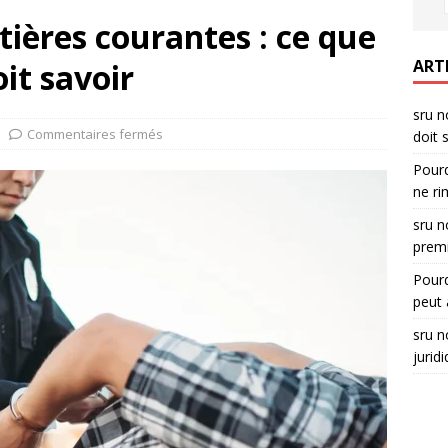
tières courantes : ce que
ART
it savoir
sru n
Commentaires fermés
doit 
Pourq
ne ri
sru n
premi
Pourq
peut 
sru n
jurid