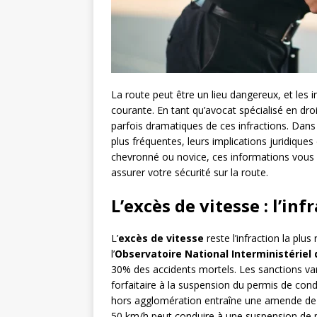
La route peut être un lieu dangereux, et le
courante. En tant qu’avocat spécialisé en dr
parfois dramatiques de ces infractions. Dans c
plus fréquentes, leurs implications juridique
chevronné ou novice, ces informations vous s
assurer votre sécurité sur la route.
L’excès de vitesse : l’inf
L’
excès de vitesse
reste l’infraction la plu
l’
Observatoire National Interministériel 
30% des accidents mortels. Les sanctions va
forfaitaire à la suspension du permis de co
hors agglomération entraîne une amende de 68
50 km/h peut conduire à une suspension de 