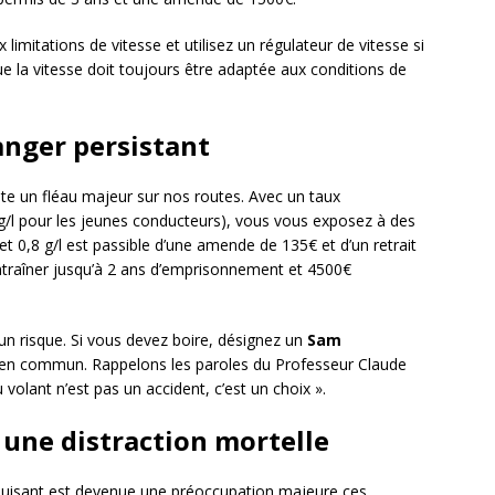
x limitations de vitesse et utilisez un régulateur de vitesse si
ue la vitesse doit toujours être adaptée aux conditions de
danger persistant
te un fléau majeur sur nos routes. Avec un taux
2 g/l pour les jeunes conducteurs), vous vous exposez à des
t 0,8 g/l est passible d’une amende de 135€ et d’un retrait
 entraîner jusqu’à 2 ans d’emprisonnement et 4500€
un risque. Si vous devez boire, désignez un
Sam
ts en commun. Rappelons les paroles du Professeur Claude
u volant n’est pas un accident, c’est un choix ».
 une distraction mortelle
uisant est devenue une préoccupation majeure ces