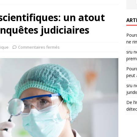
scientifiques: un atout
ART
enquêtes judiciaires
Pourq
ne ri
dique
Commentaires fermés
sru n
premi
Pourq
peut 
sru n
jurid
De l’
détec