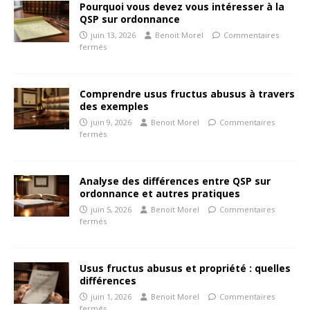
Pourquoi vous devez vous intéresser à la
QSP sur ordonnance
juin 13, 2026
Benoit Morel
Commentaires
fermés
Comprendre usus fructus abusus à travers
des exemples
juin 9, 2026
Benoit Morel
Commentaires
fermés
Analyse des différences entre QSP sur
ordonnance et autres pratiques
juin 5, 2026
Benoit Morel
Commentaires
fermés
Usus fructus abusus et propriété : quelles
différences
juin 1, 2026
Benoit Morel
Commentaires
fermés